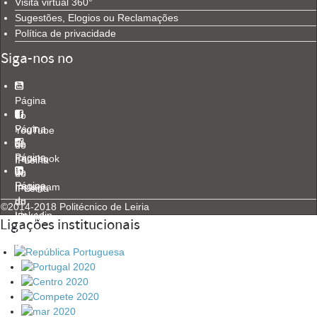
Visita virtual 360°
Sugestões, Elogios ou Reclamações
Política de privacidade
Siga-nos no
Página
do
Página
YouTube
do
do
Página
Facebook
IPLeiria
do
do
Página
Instagram
IPLeiria
do
do
©2014-2018 Politécnico de Leiria
Linkedin
IPLeiria
Ligações institucionais
do
IPLeiria