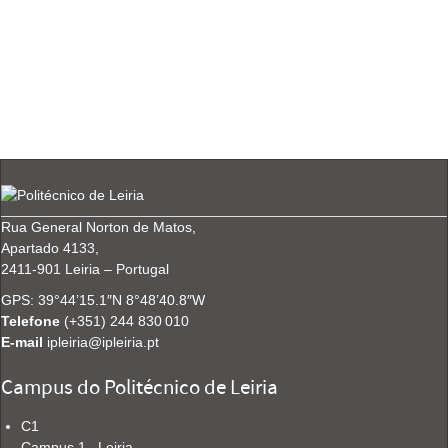
Rua General Norton de Matos,
Apartado 4133,
2411-901 Leiria – Portugal
GPS:
39°44’15.1″N 8°48’40.8″W
Telefone
(+351)
244
830
010
E-mail
ipleiria@ipleiria.pt
Campus do Politécnico de Leiria
C1
Campus 1 . Leiria